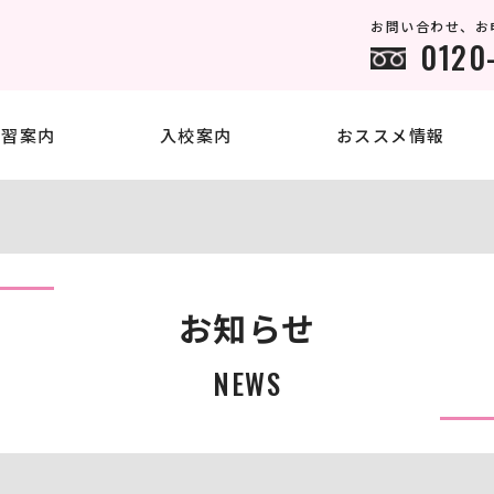
お問い合わせ、お
0120
教習案内
入校案内
おススメ情報
普通車
よくある質問
時間割
施設・設備
二輪車
スクールバス
入校規約
お知らせ
内
料金案内
各
NEWS