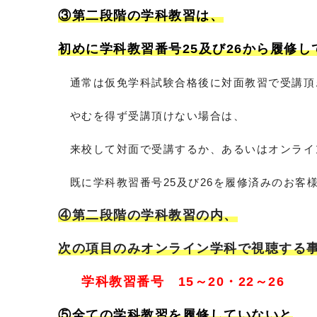
③第二段階の学科教習は、
初めに学科教習番号25及び26から履修し
通常は仮免学科試験合格後に対面教習で受講頂
やむを得ず受講頂けない場合は、
来校して対面で受講するか、あるいはオンライ
既に学科教習番号25及び26を履修済みのお客
④第二段階の学科教習の内、
次の項目のみオンライン学科で視聴する
学科教習番号 15～20・22～26
⑤全ての学科教習を履修していないと