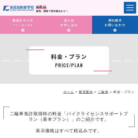
桜町校
愛知、西尾で免許取るなら！
電話をかける
仮入校
資料請求
お申し込み
お問い合わせ
フリーダイヤル
料金・プラン
PRICE/PLAN
ホーム
>
教習案内
>
二輪車
>
料金・プラン
二輪車免許取得時の料金「バイクライセンスサポートプ
ラン（基本プラン）」のご紹介です。
表示価格はすべて税込みです。